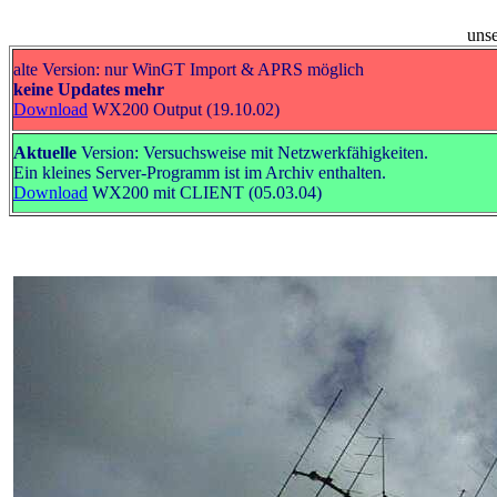
unse
alte Version: nur WinGT Import & APRS möglich
keine Updates mehr
Download
WX200 Output (19.10.02)
Aktuelle
Version: Versuchsweise mit Netzwerkfähigkeiten.
Ein kleines Server-Programm ist im Archiv enthalten.
Download
WX200 mit CLIENT (05.03.04)